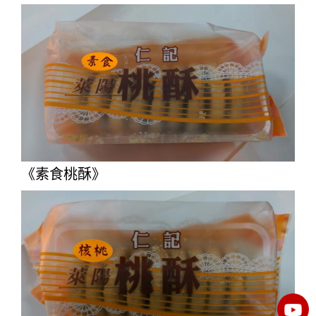
《素食桃酥》