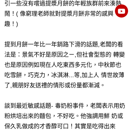
引一些沒有嚐過提漿月餅的年輕族群前來湊熱
鬧！( 像窮理老師就對提漿月餅非常的感興
趣！)
提到月餅一年比一年銷路下滑的話題,老闆的看
法是：景氣不好是原因之ㄧ,但社會型態的 轉變
也是原因例如現在人吃東西多元化，中秋節也
吃雪餅，巧克力，冰淇淋...等,加上人 情世故薄
了,親朋好友送禮的情形或份量都漸減。
談到最近敏感話題- 毒奶粉事件，老闆表示用奶
粉烘培出來的麵包，不好吃。他強調用鮮 奶或
保久乳做成的才香醇可口！其實是吃得出來