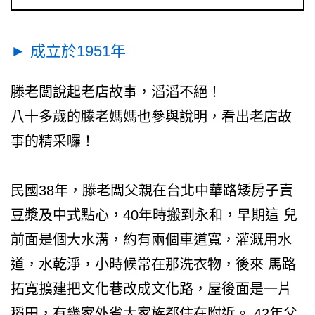
► 成立於1951年
滕老闆說起老店故事，滔滔不絕！
八十多歲的滕老媽媽也參與說明，看出老店故
事的精采囉！
民國38年，滕老闆父親在台北中華路矮房子賣
豆漿及中式點心，40年時搬到永和，早期這 兒
前面是個大水溝，約有兩個車道寬，灌溉用水
道，水乾淨，小時候常在那洗衣物，後來 馬路
拓寬擴建把文化巷改成文化路，屋後面是一片
稻田，有幾家外省大家族都住在附近。 42年父